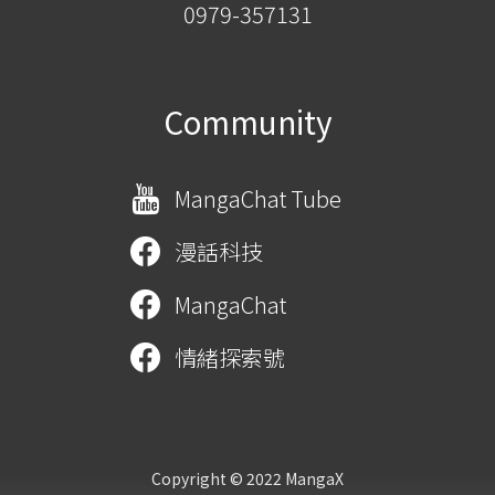
0979-357131
Community
MangaChat Tube
漫話科技
MangaChat
情緒探索號
Copyright © 2022 MangaX