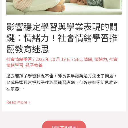
影響穩定學習與學業表現的關
鍵：情緒力！社會情緒學習推
翻教育迷思
社會情緒學習
/
2022 年 10 月 19 日
/
SEL
,
情緒
,
情緒力
,
社會
情緒學習
,
親子教養
過去若孩子學習狀況不佳，師長多半認為是方法出了問題，
又或是家長常把孩子往名師補習班送，但近來有個新思維正
在顛覆 …
Read More »
回到文章列表