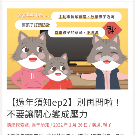
【過年須知ep2】別再問啦！
不要讓關心變成壓力
情緒探索號
,
過年須知
/
2022 年 1 月 26 日
/
溝通
,
親子