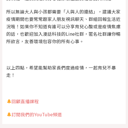
所以無論大人與小孩都需要「人與人的連結」，建議大家
疫情期間也要常常跟家人朋友視訊聊天、群組回報生活近
況哦！如果你不知道有誰可以分享育兒心酸或是疫情焦慮
的話，也歡迎加入漫話科技的Line社群，匿名社群讓你暢
所欲言，友善環境包容你的所有心事。
以上四點，希望能幫助家長們度過疫情，一起育兒不暴
走！
回顧直播課程
訂閱我們的YouTube頻道