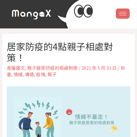
居家防疫的4點親子相處對
策！
直播圖文
,
親子居家防疫的相處對策
/
2021 年 5 月 31 日
/
兒
童
,
情緒
,
溝通
,
疫情
,
親子