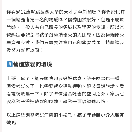
你看過12歲就跳級念大學的天才兒童新聞嗎？你們家也有
一個總是考第一名的親戚嗎？優秀固然很好，但是不屬於
常態，一般人有自己擅長的領域以及學習的步調，所以爸
爸媽媽要避免將孩子跟極端優秀的人比較，因為極端優秀
畢竟是少數，我們只需要注意自己的學習成果，持續進步
及努力就可以囉！
營造放鬆的環境
上班上累了，週末總會想要好好休息，孩子唸書也一樣，
準備考試久了，也需要起身運動運動、跟父母說說話、看
看電視放鬆一下。除了準備適合唸書的空間之外，家長也
要為孩子營造放鬆的環境，讓孩子可以調適心情。
以上這些調整考試焦慮的小技巧，
孩子年齡越小介入越有
效
哦！